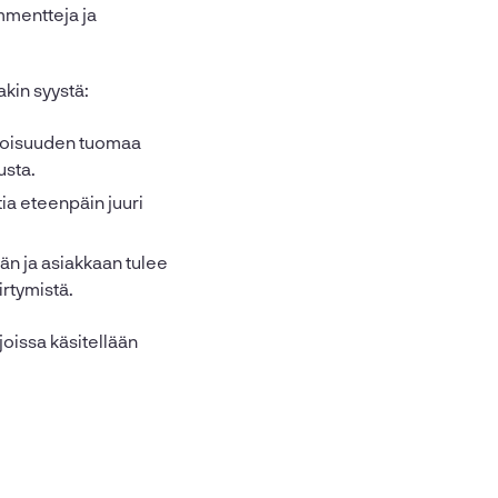
ommentteja ja
akin syystä:
ietoisuuden tuomaa
usta.
ia eteenpäin juuri
ään ja asiakkaan tulee
irtymistä.
joissa käsitellään