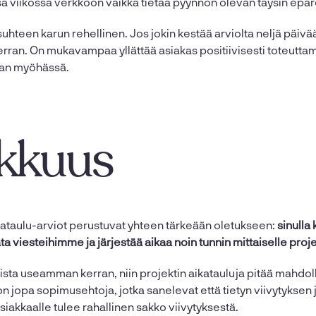
a viikossa verkkoon vaikka tietää pyynnön olevan täysin epäre
suhteen karun rehellinen. Jos jokin kestää arviolta neljä päivä
erran. On mukavampaa yllättää asiakas positiivisesti toteutt
an myöhässä.
kkuus
taulu-arviot perustuvat yhteen tärkeään oletukseen:
sinulla
a viesteihimme ja järjestää aikaa noin tunnin mittaiselle proje
ista useamman kerran, niin projektin aikatauluja pitää mahdoll
 on jopa sopimusehtoja, jotka sanelevat että tietyn viivytyksen
siakkaalle tulee rahallinen sakko viivytyksestä.