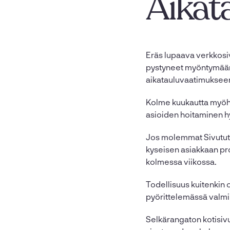
Aikat
Eräs lupaava verkkosi
pystyneet myöntymään 
aikatauluvaatimuksee
Kolme kuukautta myöhemm
asioiden hoitaminen hy
Jos molemmat Sivututka
kyseisen asiakkaan pro
kolmessa viikossa.
Todellisuus kuitenkin o
pyörittelemässä valmiin
Selkärangaton kotisivu