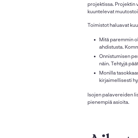
projektissa. Projektin
kuuntelevat muutostoiv
Toimistot haluavat kuun
Mitä paremmin ol
ahdistusta. Komm
Onnistumisen peru
näin. Tehtyjä pää
Monilla tasokkaam
kirjaimellisesti 
Isojen palavereiden li
pienempiä asioita.