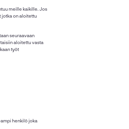
htuu meille kaikille. Jos
 jotka on aloitettu
detaan seuraavaan
aisiin aloitettu vasta
kkaan työt
seampi henkilö joka