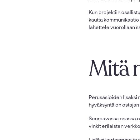
Kun projektiin osallis
kautta kommunikaatio k
lähettele vuorollaan sä
Mitä 
Perusasioiden lisäksi 
hyväksyntä on ostajan 
Seuraavassa osassa onn
vinkit erilaisten verkk
Lisäksi kertaamme jo a