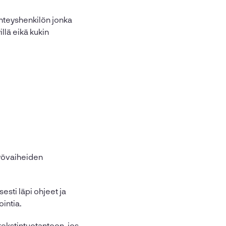
yhteyshenkilön jonka
llä eikä kukin
työvaiheiden
sti läpi ohjeet ja
ointia.
tekstintuotantoon, jos