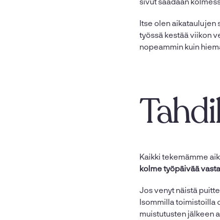
sivut saadaan kolmess
Itse olen aikataulujen 
työssä kestää viikon v
nopeammin kuin hiem
Tahdi
Kaikki tekemämme aika
kolme työpäivää vastat
Jos venyt näistä puitte
Isommilla toimistoilla
muistutusten jälkeen a