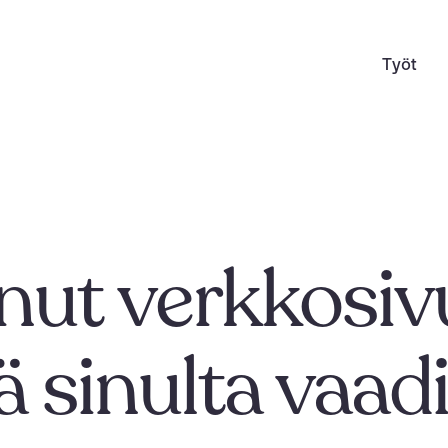
T
y
ö
t
T
y
ö
t
ut verkkosiv
ä sinulta vaad