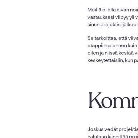
Meillä ei olla aivan noi
vastauksesi viipyy yli 
sinun projektisi jälke
Se tarkoittaa, että vi
etappiinsa ennen kuin 
eilen ja niissä kestää 
keskeytettäisiin, kun 
Komm
Joskus vedät projektia
halutaan kiinnittää proj