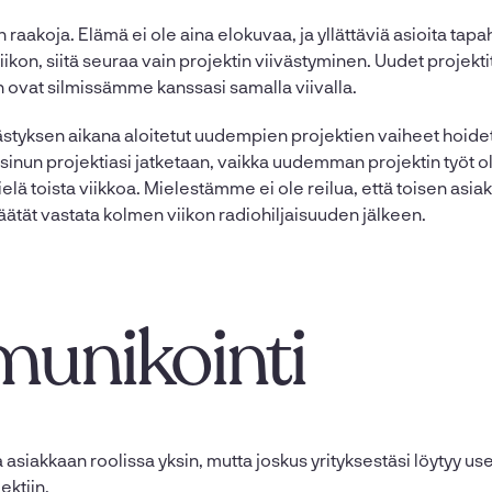
n raakoja. Elämä ei ole aina elokuvaa, ja yllättäviä asioita tapa
viikon, siitä seuraa vain projektin viivästyminen. Uudet projektit
en ovat silmissämme kanssasi samalla viivalla.
ivästyksen aikana aloitetut uudempien projektien vaiheet hoi
sinun projektiasi jatketaan, vaikka uudemman projektin työt olt
vielä toista viikkoa. Mielestämme ei ole reilua, että toisen asia
päätät vastata kolmen viikon radiohiljaisuuden jälkeen.
unikointi
 asiakkaan roolissa yksin, mutta joskus yrityksestäsi löytyy u
ektiin.