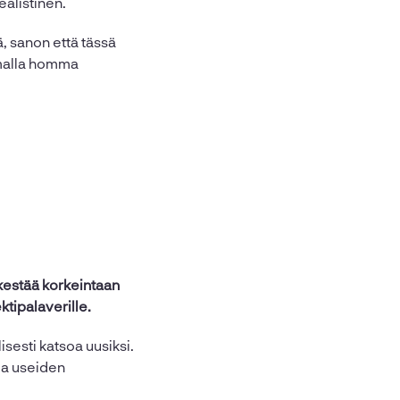
alistinen.
ä, sanon että tässä
amalla homma
 kestää korkeintaan
ktipalaverille.
isesti katsoa uusiksi.
 ja useiden