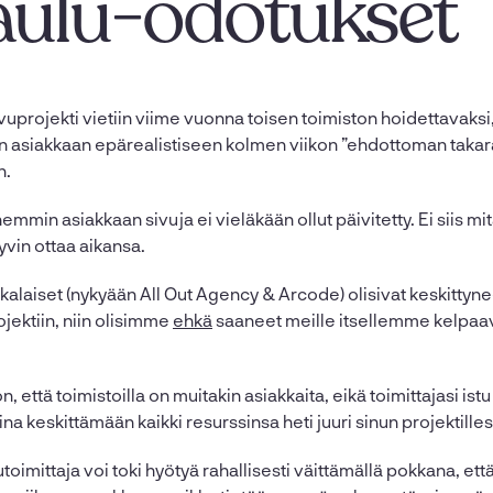
aulu-odotukset
vuprojekti vietiin viime vuonna toisen toimiston hoidettavak
asiakkaan epärealistiseen kolmen viikon ”ehdottoman takar
n.
in asiakkaan sivuja ei vieläkään ollut päivitetty. Ei siis mitä
vin ottaa aikansa.
laiset (nykyään All Out Agency & Arcode) olisivat keskittynee
jektiin, niin olisimme
ehkä
saaneet meille itsellemme kelpaav
n, että toimistoilla on muitakin asiakkaita, eikä toimittajasi ist
a keskittämään kaikki resurssinsa heti juuri sinun projektilles
toimittaja voi toki hyötyä rahallisesti väittämällä pokkana, et