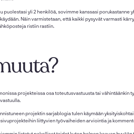
tuu puolestasi yli 2 henkilöä, sovimme kanssasi porukastanne 
äydään. Näin varmistetaan, että kaikki pysyvät varmasti kärryi
hköposteja ristiin rastiin.
muuta?
monissa projekteissa osa toteutusvastuusta tai vähintäänkin 
vastuulla.
istuneen projektin sarjablogia tulen käymään yksityiskohtaise
osivuprojekteihin liittyvien työvaiheiden arviointia ja komment
iemmin listatut pakolliset taidot kuten helpon kaavan hyvään 