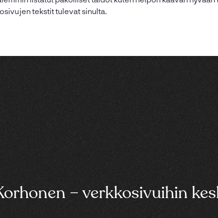
osivujen tekstit tulevat sinulta.
Korhonen – verkkosivuihin kes