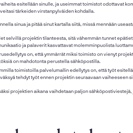
 vaiheita esitellään sinulle, ja useimmat toimistot odottavat k
eitasi tärkeiden virstanpylväiden kohdalla.
nella sinua ja pitää sinut kartalla siitä, missä mennään useast
et selvillä projektin tilanteesta, sitä vähemmän tunnet epät
unikaatio ja palaverit kasvattavat molemminpuolista luottam
sedellytys on, että ymmärrät miksi toimisto on vienyt projekt
töksiä on mahdotonta perustella sähköpostilla.
milla toimistoilla palvelumallin edellytys on, että työt esitell
hyväksyä tehdyt työt ennen projektin seuraavaan vaiheeseen si
säksi projektien aikana vaihdetaan paljon sähköpostiviestejä, 