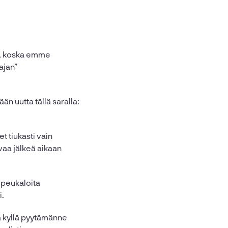
si, koska emme
ajan”
än uutta tällä saralla:
t tiukasti vain
aa jälkeä aikaan
u peukaloita
i.
tä kyllä pyytämänne