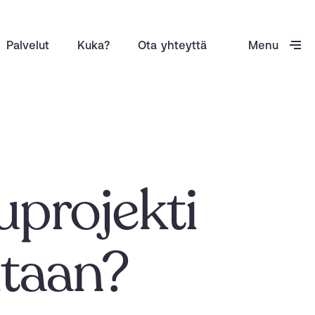
P
a
l
v
e
l
u
t
K
u
k
a
?
O
t
a
y
h
t
e
y
t
t
ä
M
e
n
u
M
e
n
u
P
a
l
v
e
l
u
t
K
u
k
a
?
O
t
a
y
h
t
e
y
t
t
ä
uprojekti
itaan?