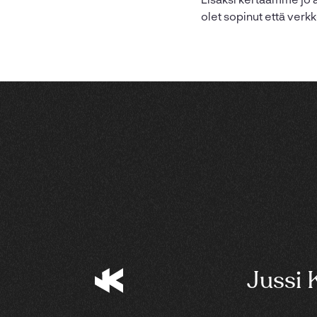
olet sopinut että verkk
Jussi 