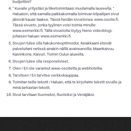
budjettiini?
* Kuvaile yritystäsi ja liiketoimintaasi muutamalla lauseella. *
Haluaisin, että samalla paikkakunnalla toimivan kilpailijani sivut
jäisivät kauas taakse. Tässä heidän sivustonsa: www.osoite.fi.
Tässä sivusto, jonka tyylinen voisi toimia minulle:
www.esimerkki.fi. Tältä sivustolta löytyy hieno videoblogi,
jollaisen haluan: www.esimerkki.fi.
Sivujen tulee olla hakukoneoptimoidut. Asiakkaani etsivät
palveluitani netissä ainakin näillä avainsanoilla: Maankaivuu,
Kaivinkone, Kaivuri. Toimin Oulun alueella.
Sivujen tulee olla responsiiviset.
Olen / En ole varannut www-osoitetta ja webhotellia.
Tarvitsen / En tarvitse verkkokauppaa.
Toimitan teille tekstit / Haluan, että te kirjoitatte tekstit sivuille ja
minä tarkastan tekstit.
Sivut tarvitaan Suomeksi, Ruotsiksi ja Venäjäksi.