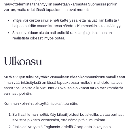
neuvottelemista tähän tyyliin saatetaan karsastaa Suomessa jonkin
verran, mutta edut tässä tapauksessa ovat monet:
Yritys voi kertoa sinulle heti kättelyssä, että haluat liian kallista /
halpaa heidän osaamiseensa nähden. Kummankin aikaa säästyy.
Sinulle voidaan alusta asti esitellä ratkaisuja, jotka sinun on
realistista oikeasti myös ostaa.
Ulkoasu
Miltä sivujen tulisi näyttää? Visuaalisen idean kommunikointi sanallisesti
ilman väärinkäsityksiä on tässä tapauksessa melkein mahdotonta. Jos
sanot ”haluan isoja kuvia”, niin kuinka isoja oikeasti tarkoitat? Ymmärrät
varmasti pointin.
Kommunikoinnin selkeyttämiseksi, tee näin:
Surffaa hieman nettiä. Käy kilpailijoidesi kotisivuilla. Listaa parhaat
sivustot ja kerro viestissäsi, että nämä pitäisi murskata.
Etsi alasi yrityksiä Englannin kielellä Googlesta ja käy noin