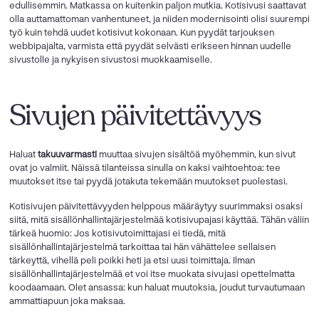
edullisemmin. Matkassa on kuitenkin paljon mutkia. Kotisivusi saattavat
olla auttamattoman vanhentuneet, ja niiden modernisointi olisi suurempi
työ kuin tehdä uudet kotisivut kokonaan. Kun pyydät tarjouksen
webbipajalta, varmista että pyydät selvästi erikseen hinnan uudelle
sivustolle ja nykyisen sivustosi muokkaamiselle.
Sivujen päivitettävyys
Haluat
takuuvarmasti
muuttaa sivujen sisältöä myöhemmin, kun sivut
ovat jo valmiit. Näissä tilanteissa sinulla on kaksi vaihtoehtoa: tee
muutokset itse tai pyydä jotakuta tekemään muutokset puolestasi.
Kotisivujen päivitettävyyden helppous määräytyy suurimmaksi osaksi
siitä, mitä sisällönhallintajärjestelmää kotisivupajasi käyttää. Tähän väliin
tärkeä huomio: Jos kotisivutoimittajasi ei tiedä, mitä
sisällönhallintajärjestelmä tarkoittaa tai hän vähättelee sellaisen
tärkeyttä, vihellä peli poikki heti ja etsi uusi toimittaja. Ilman
sisällönhallintajärjestelmää et voi itse muokata sivujasi opettelmatta
koodaamaan. Olet ansassa: kun haluat muutoksia, joudut turvautumaan
ammattiapuun joka maksaa.