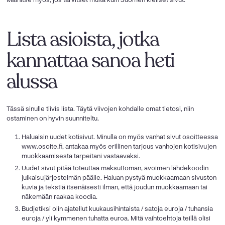
Lista asioista, jotka
kannattaa sanoa heti
alussa
Tässä sinulle tiivis lista. Täytä viivojen kohdalle omat tietosi, niin
ostaminen on hyvin suunniteltu.
Haluaisin uudet kotisivut. Minulla on myös vanhat sivut osoitteessa
www.osoite.fi, antakaa myös erillinen tarjous vanhojen kotisivujen
muokkaamisesta tarpeitani vastaavaksi.
Uudet sivut pitää toteuttaa maksuttoman, avoimen lähdekoodin
julkaisujärjestelmän päälle. Haluan pystyä muokkaamaan sivuston
kuvia ja tekstiä itsenäisesti ilman, että joudun muokkaamaan tai
näkemään raakaa koodia.
Budjetiksi olin ajatellut kuukausihintaista / satoja euroja / tuhansia
euroja / yli kymmenen tuhatta euroa. Mitä vaihtoehtoja teillä olisi