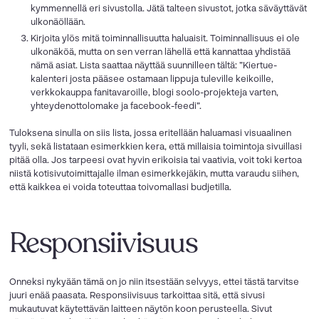
kymmennellä eri sivustolla. Jätä talteen sivustot, jotka säväyttävät
ulkonäöllään.
Kirjoita ylös mitä toiminnallisuutta haluaisit. Toiminnallisuus ei ole
ulkonäköä, mutta on sen verran lähellä että kannattaa yhdistää
nämä asiat. Lista saattaa näyttää suunnilleen tältä: ”Kiertue-
kalenteri josta pääsee ostamaan lippuja tuleville keikoille,
verkkokauppa fanitavaroille, blogi soolo-projekteja varten,
yhteydenottolomake ja facebook-feedi”.
Tuloksena sinulla on siis lista, jossa eritellään haluamasi visuaalinen
tyyli, sekä listataan esimerkkien kera, että millaisia toimintoja sivuillasi
pitää olla. Jos tarpeesi ovat hyvin erikoisia tai vaativia, voit toki kertoa
niistä kotisivutoimittajalle ilman esimerkkejäkin, mutta varaudu siihen,
että kaikkea ei voida toteuttaa toivomallasi budjetilla.
Responsiivisuus
Onneksi nykyään tämä on jo niin itsestään selvyys, ettei tästä tarvitse
juuri enää paasata. Responsiivisuus tarkoittaa sitä, että sivusi
mukautuvat käytettävän laitteen näytön koon perusteella. Sivut