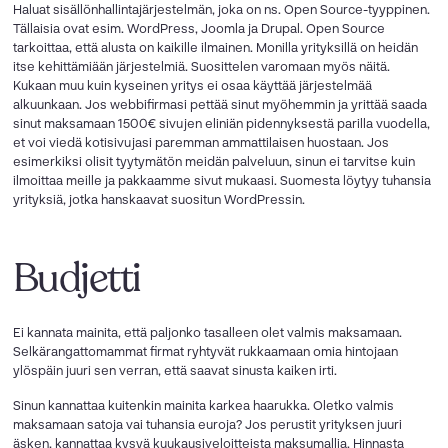
Haluat sisällönhallintajärjestelmän, joka on ns. Open Source-tyyppinen.
Tällaisia ovat esim. WordPress, Joomla ja Drupal. Open Source
tarkoittaa, että alusta on kaikille ilmainen. Monilla yrityksillä on heidän
itse kehittämiään järjestelmiä. Suosittelen varomaan myös näitä.
Kukaan muu kuin kyseinen yritys ei osaa käyttää järjestelmää
alkuunkaan. Jos webbifirmasi pettää sinut myöhemmin ja yrittää saada
sinut maksamaan 1500€ sivujen eliniän pidennyksestä parilla vuodella,
et voi viedä kotisivujasi paremman ammattilaisen huostaan. Jos
esimerkiksi olisit tyytymätön meidän palveluun, sinun ei tarvitse kuin
ilmoittaa meille ja pakkaamme sivut mukaasi. Suomesta löytyy tuhansia
yrityksiä, jotka hanskaavat suositun WordPressin.
Budjetti
Ei kannata mainita, että paljonko tasalleen olet valmis maksamaan.
Selkärangattomammat firmat ryhtyvät rukkaamaan omia hintojaan
ylöspäin juuri sen verran, että saavat sinusta kaiken irti.
Sinun kannattaa kuitenkin mainita karkea haarukka. Oletko valmis
maksamaan satoja vai tuhansia euroja? Jos perustit yrityksen juuri
äsken, kannattaa kysyä kuukausiveloitteista maksumallia. Hinnasta