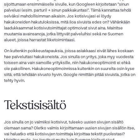
sijoittumaan ensimmäiselle sivulle, kun Googleen kirjoitetaan ”sinun
palvelusi (esim. parturi) + sinun paikkakuntasi”. Tämä kannattaa tehdä
selväksi mahdollisimman aikaisin. Jos kotisivujasi ei löydy
hakukoneiden hakutuloksissa, mitä iloa sivuista edes on? Vähänkään
laadukkaammat kotisivutoimittajat optimoivat sivut aina. Mainitse
muutamia avainsanoja, jotka liittyvät palveluihisi sekä ne Suomen
alueet, joissa harrastat liiketoimintaasi.
On kuitenkin poikkeustapauksia, joissa asiakkaasi eivät lähes koskaan
hae palveluitasi hakukoneista. Jos sinulla on yritys, joka myy vuodesta
toiseen aina vain samoille yrityksille, niin hakukoneoptimointi ei ehkä
ole pakollinen. Hakukoneoptimoinnissa kuitenkin on suurelta osin kyse
siitä, että tehdään sivusto hyvin. Google nimittäin pitää sivuista, jotka on
tehty hyvin.
Tekstisisältö
Jos sinulla on jo valmiiksi kotisivut, tuleeko uusien sivujen sisältö
olemaan sama? Oletko valmis kirjoittamaan uusien sivujen sisällön itse,
vai haluatko että kotisivujen toimittaja kirjoittaa tekstit puolestasi?
Mainitse myös, jos tarvitset muita kuin Suomen kieliset sivut.