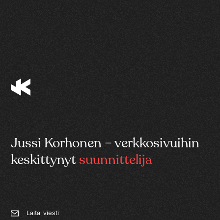
Jussi Korhonen – verkkosivuihin
keskittynyt
suunnittelija
L
a
i
t
a
v
i
e
s
t
i